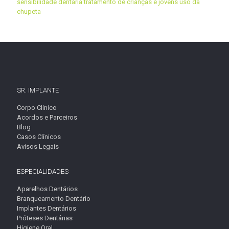
sensibilidade dentária
tratamento de crianças e jovens
uso da
chupeta
SR. IMPLANTE
Corpo Clínico
Acordos e Parceiros
Blog
Casos Clínicos
Avisos Legais
ESPECIALIDADES
Aparelhos Dentários
Branqueamento Dentário
Implantes Dentários
Próteses Dentárias
Higiene Oral