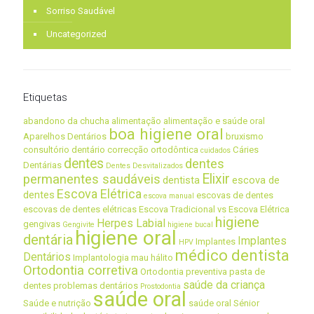
Sorriso Saudável
Uncategorized
Etiquetas
abandono da chucha
alimentação
alimentação e saúde oral
boa higiene oral
Aparelhos Dentários
bruxismo
consultório dentário
correcção ortodôntica
Cáries
cuidados
dentes
dentes
Dentárias
Dentes Desvitalizados
Elixir
permanentes saudáveis
dentista
escova de
Escova Elétrica
dentes
escovas de dentes
escova manual
escovas de dentes elétricas
Escova Tradicional vs Escova Elétrica
higiene
Herpes Labial
gengivas
Gengivite
higiene bucal
higiene oral
dentária
Implantes
Implantes
HPV
médico dentista
Dentários
Implantologia
mau hálito
Ortodontia corretiva
Ortodontia preventiva
pasta de
saúde da criança
dentes
problemas dentários
Prostodontia
saúde oral
Saúde e nutrição
saúde oral Sénior