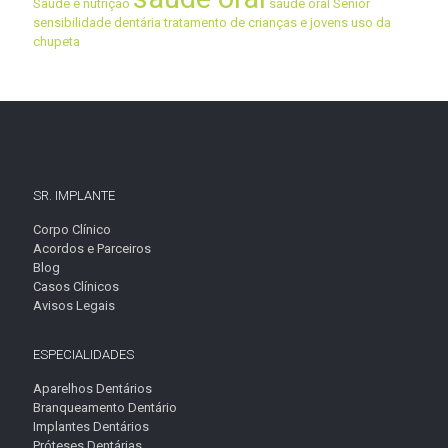
Saúde e nutrição
saúde oral Sénior
sensibilidade dentária
tratamento de crianças e jovens
uso da
chupeta
SR. IMPLANTE
Corpo Clínico
Acordos e Parceiros
Blog
Casos Clínicos
Avisos Legais
ESPECIALIDADES
Aparelhos Dentários
Branqueamento Dentário
Implantes Dentários
Próteses Dentárias