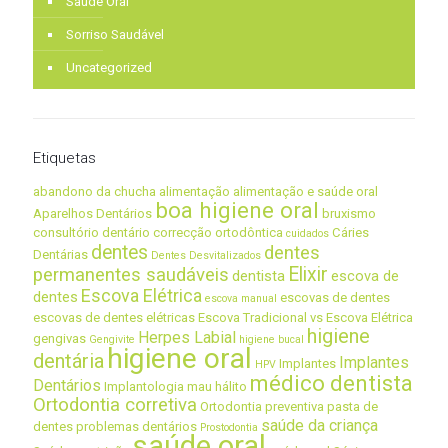
Saúde Oral
Sorriso Saudável
Uncategorized
Etiquetas
abandono da chucha
alimentação
alimentação e saúde oral
boa higiene oral
Aparelhos Dentários
bruxismo
consultório dentário
correcção ortodôntica
Cáries
cuidados
dentes
dentes
Dentárias
Dentes Desvitalizados
Elixir
permanentes saudáveis
dentista
escova de
Escova Elétrica
dentes
escovas de dentes
escova manual
escovas de dentes elétricas
Escova Tradicional vs Escova Elétrica
higiene
Herpes Labial
gengivas
Gengivite
higiene bucal
higiene oral
dentária
Implantes
Implantes
HPV
médico dentista
Dentários
Implantologia
mau hálito
Ortodontia corretiva
Ortodontia preventiva
pasta de
saúde da criança
dentes
problemas dentários
Prostodontia
saúde oral