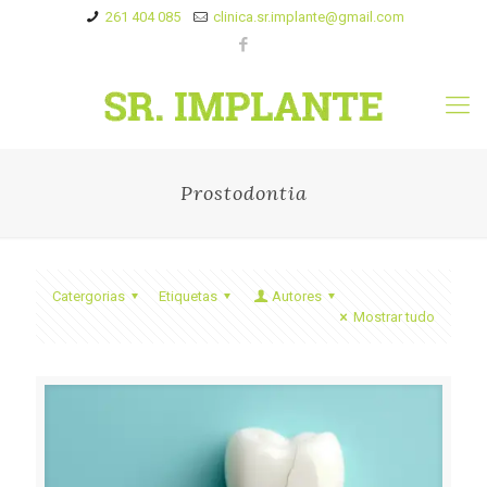
261 404 085
clinica.sr.implante@gmail.com
Prostodontia
Catergorias
Etiquetas
Autores
Mostrar tudo