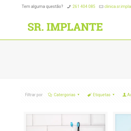
Tem alguma questão?
261 404 085
clinica.sr.im
Filtrar por
Catergorias
Etiquetas
A