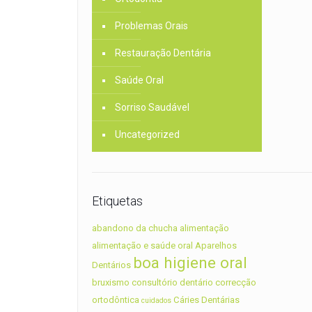
Problemas Orais
Restauração Dentária
Saúde Oral
Sorriso Saudável
Uncategorized
Etiquetas
abandono da chucha
alimentação
alimentação e saúde oral
Aparelhos
boa higiene oral
Dentários
bruxismo
consultório dentário
correcção
ortodôntica
Cáries Dentárias
cuidados