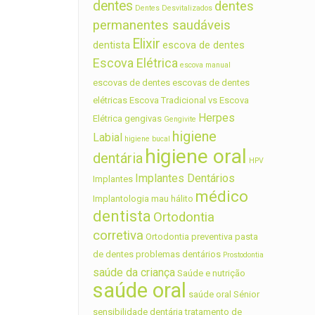
dentes
dentes
Dentes Desvitalizados
permanentes saudáveis
Elixir
dentista
escova de dentes
Escova Elétrica
escova manual
escovas de dentes
escovas de dentes
elétricas
Escova Tradicional vs Escova
Herpes
Elétrica
gengivas
Gengivite
higiene
Labial
higiene bucal
higiene oral
dentária
HPV
Implantes Dentários
Implantes
médico
Implantologia
mau hálito
dentista
Ortodontia
corretiva
Ortodontia preventiva
pasta
de dentes
problemas dentários
Prostodontia
saúde da criança
Saúde e nutrição
saúde oral
saúde oral Sénior
sensibilidade dentária
tratamento de