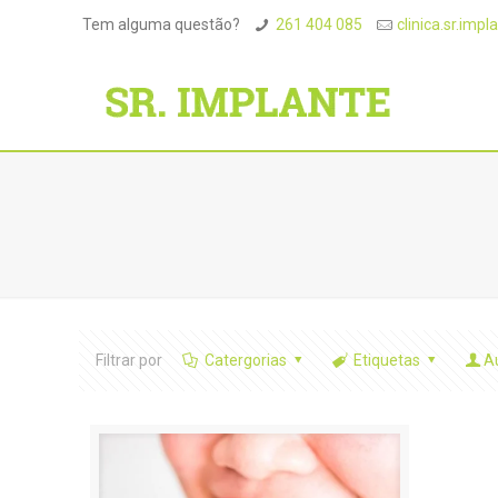
Tem alguma questão?
261 404 085
clinica.sr.im
Filtrar por
Catergorias
Etiquetas
A