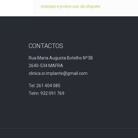
crianças e jovens
uso da chupeta
CONTACTOS
Rua Maria Augusta Botelho Nº3B
2640-534 MAFRA
clinica.sr.implante@gmail.com
Tel: 261 404 085
Telm: 932 091 769