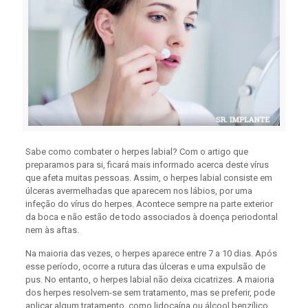
Sabe como combater o herpes labial? Com o artigo que
preparamos para si, ficará mais informado acerca deste vírus
que afeta muitas pessoas. Assim, o herpes labial consiste em
úlceras avermelhadas que aparecem nos lábios, por uma
infeção do vírus do herpes. Acontece sempre na parte exterior
da boca e não estão de todo associados à doença periodontal
nem às aftas.
Na maioria das vezes, o herpes aparece entre 7 a 10 dias. Após
esse período, ocorre a rutura das úlceras e uma expulsão de
pus. No entanto, o herpes labial não deixa cicatrizes. A maioria
dos herpes resolvem-se sem tratamento, mas se preferir, pode
aplicar algum tratamento, como lidocaína ou álcool benzílico