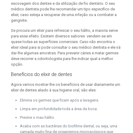
escovagem dos dentes e da utilização de fio dentário. O seu
médico dentista pode lhe recomendar um tipo especifico de
elixir, caso esteja a recuperar de uma infeção ou a combater a
gengivite.
Se procura um elixir para refrescar o seu hálito, a maioria serve
para esse efeito. Existem diversos sabores vendem-se em
quase todas as superfícies comerciais. Caso não encontra o
elixir ideal para si pode consultar o seu médico dentista e ele irá
dar-lhe algumas amostras. Para prevenir cáries e matar germes
deve recorrer a odontologista para lhe indicar qual a melhor
opção.
Benefícios do elixir de dentes
Agora vamos mostrar-lhe os benefícios de usar diariamente um
elixir de dentes aliado à sua higiene oral, são eles:
Elimina os germes que ficam após a lavagens.
Limpa em profundidade toda a área da boca.
Previne o mau hálito.
Acaba com as bactérias do biofilme dental, ou seja, uma
camada muito fina de organismos microscópicos que