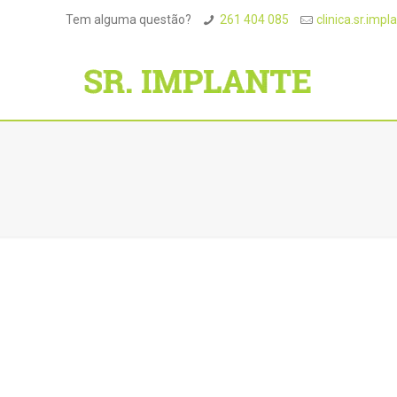
Tem alguma questão?
261 404 085
clinica.sr.im